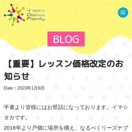
ホーム
お知らせ
イベント情報
当スクールについて
BLOG
講師について
専用スタジオ
レッスンプログラム
【重要】レッスン価格改定のお
基礎クラス
イベントクラス
知らせ
JAZZ強化クラス
キッズクラス
Date：2023年1月6日
バークラス
リトルキッズクラス
平素より皆様にはお世話になっております。イマ☆
ゆるストレッチ
タカです。
ブログ
ギャラリー
2018年より戸畑に場所を構え、なるべくリーズナブ