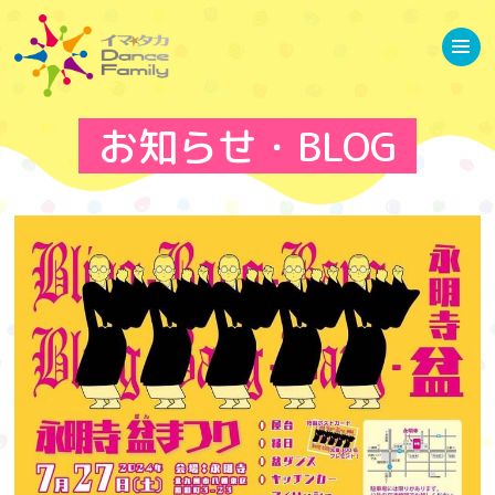
ホーム
お知らせ
イベント情報
当スクールについて
お知らせ・BLOG
講師について
専用スタジオ
レッスンプログラム
基礎クラス
イベントクラス
JAZZ強化クラス
キッズクラス
バークラス
リトルキッズクラス
ゆるストレッチ
ブログ
ギャラリー