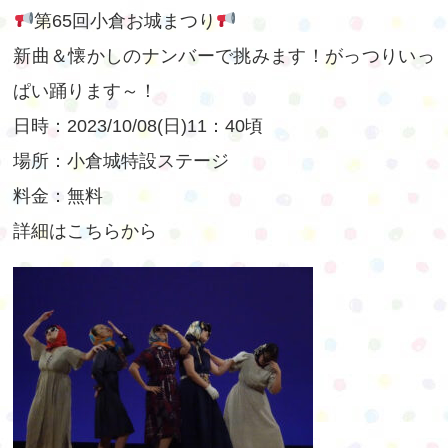
第65回小倉お城まつり
お問い合わせ
個人情報保護方針
新曲＆懐かしのナンバーで挑みます！がっつりいっ
Facebook
Instagram
ぱい踊ります～！
日時：2023/10/08(日)11：40頃
場所：小倉城特設ステージ
料金：無料
詳細は
こちらから