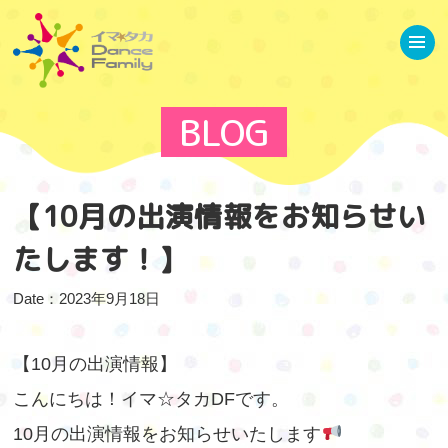
ホーム
お知らせ
イベント情報
当スクールについて
BLOG
講師について
専用スタジオ
レッスンプログラム
【10月の出演情報をお知らせい
基礎クラス
イベントクラス
たします！】
JAZZ強化クラス
キッズクラス
Date：2023年9月18日
バークラス
リトルキッズクラス
【10月の出演情報】
ゆるストレッチ
こんにちは！イマ☆タカDFです。
ブログ
ギャラリー
10月の出演情報をお知らせいたします